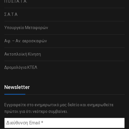
Π.Ο.Ε.Ι.Α.Τ.Α.
Σ.Α.Τ.Α
Υπουργείο Μεταφορών
Αφ. – Αν. αεροσκαφών
Ακτοπλοϊκή Κίνηση
Δρομολόγια ΚΤΕΛ
Newsletter
Εγγραφείτε στο ενημερωτικό μας δελτίο και ενημερωθείτε
πρώτοι για ότι νεότερο συμβαίνει.