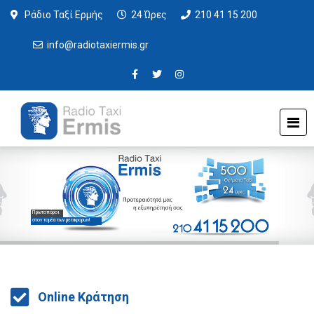
Ράδιο Ταξί Ερμής
24 Ώρες
210 41 15 200
info@radiotaxiermis.gr
Πρωτοπόροι
στον τομέα των μεταφορών!
Online Κράτηση