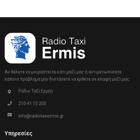
Αν θέλετε να μοιραστείτε κάτι μαζί μας ή αντιμετωπίσατε
κάποιο πρόβλημα μην διστάσετε να έρθετε σε επαφή μαζί μας.
Ράδιο Ταξί Ερμής
210 41 15 200
info@radiotaxiermis.gr
Υπηρεσίες