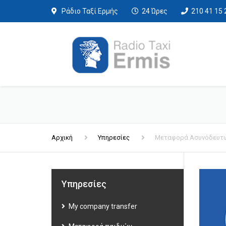
Ράδιο Ταξί Ερμής
24 Ώρες
210 41 15 
Αρχική
Υπηρεσίες
Μεταφορά Ασυνόδευτ
Υπηρεσίες
My company transfer