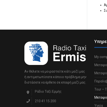
Ά
Σ
Υπηρε
My comp
Μεταφο
Αν θέλετε να μοιραστείτε κάτι μαζί μας
Μεταφορ
ή αντιμετωπίσατε κάποιο πρόβλημα μην
Παραλα
διστάσετε να έρθετε σε επαφή μαζί μας.
Tour – Τ
Ράδιο Ταξί Ερμής
Μεταφο
210 41 15 200
Υγεία