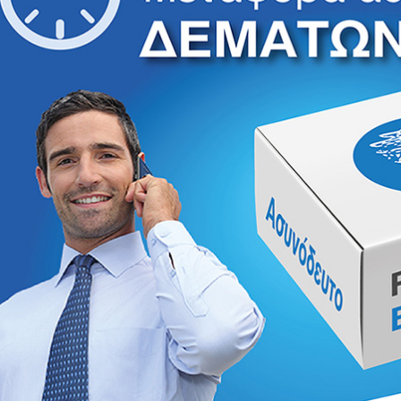
Μεταφορά Ασυνόδευτων
Σ
Υγεία
Pet
Viber Ταξί Ερμής