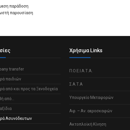
μεση παράδοση
ωστή παρουσίαση
σίες
Χρήσιμα Links
any transfer
Π.Ο.Ε.Ι.Α.Τ.Α.
ρά παιδιών
Σ.Α.Τ.Α
ά από και προς τα Ξενοδοχεία
Υπουργείο Μεταφορών
βή από…
αξίδια
Αφ. – Αν. αεροσκαφών
ρά Ασυνόδευτων
Ακτοπλοϊκή Κίνηση