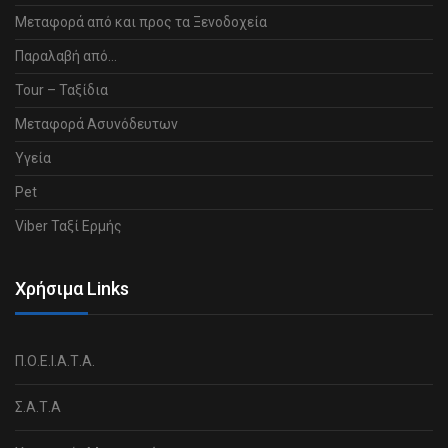
Μεταφορά από και προς τα Ξενοδοχεία
Παραλαβή από…
Tour – Ταξίδια
Μεταφορά Ασυνόδευτων
Υγεία
Pet
Viber Ταξί Ερμής
Χρήσιμα Links
Π.Ο.Ε.Ι.Α.Τ.Α.
Σ.Α.Τ.Α