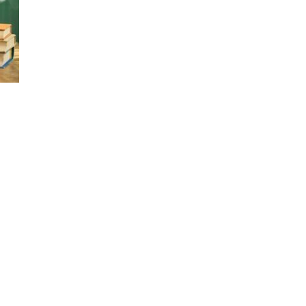
Μεταφορά Ασυνόδευτων
Σ
Υγεία
Pet
Viber Ταξί Ερμής