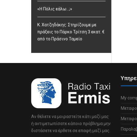
«Η Πόλις εάλω…;»
Κ. Χατζηδάκης: Στηρίζουμε με
πράξεις το Πάρκο Τρίτση 3 εκατ. €
από το Πράσινο Ταμείο
Υπηρε
My comp
Μεταφο
Αν θέλετε να μοιραστείτε κάτι μαζί μας
Μεταφορ
ή αντιμετωπίσατε κάποιο πρόβλημα μην
Παραλα
διστάσετε να έρθετε σε επαφή μαζί μας.