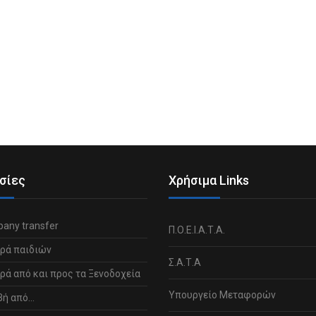
σίες
Χρήσιμα Links
any transfer
Π.Ο.Ε.Ι.Α.Τ.Α.
ρά παιδιών
Σ.Α.Τ.Α
ά από και προς τα Ξενοδοχεία
Υπουργείο Μεταφορών
βή από…