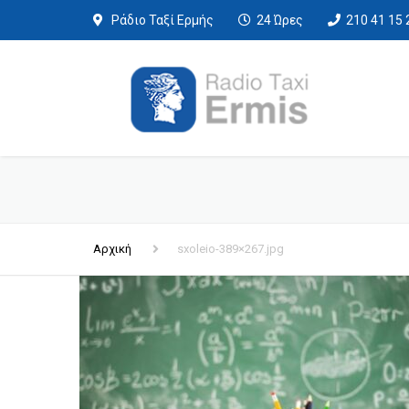
Ράδιο Ταξί Ερμής
24 Ώρες
210 41 15 
Αρχική
sxoleio-389×267.jpg