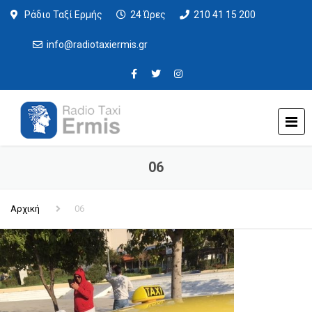
Ράδιο Ταξί Ερμής
24 Ώρες
210 41 15 200
info@radiotaxiermis.gr
06
Αρχική
06