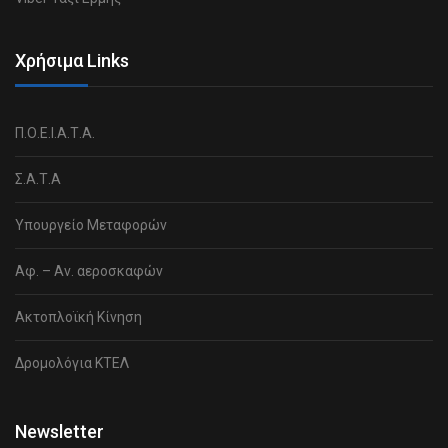
Χρήσιμα Links
Π.Ο.Ε.Ι.Α.Τ.Α.
Σ.Α.Τ.Α
Υπουργείο Μεταφορών
Αφ. – Αν. αεροσκαφών
Ακτοπλοϊκή Κίνηση
Δρομολόγια ΚΤΕΛ
Newsletter