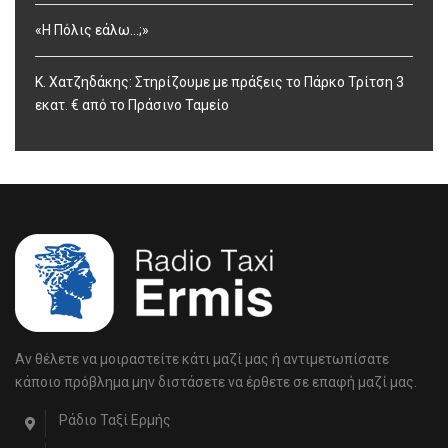
«Η Πόλις εάλω…;»
Κ. Χατζηδάκης: Στηρίζουμε με πράξεις το Πάρκο Τρίτση 3
εκατ. € από το Πράσινο Ταμείο
Αν θέλετε να μοιραστείτε κάτι μαζί μας ή αντιμετωπίσατε
κάποιο πρόβλημα μην διστάσετε να έρθετε σε επαφή μαζί μας.
Ράδιο Ταξί Ερμής