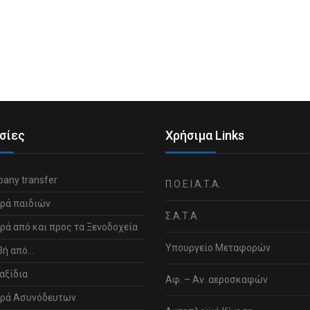
σίες
Χρήσιμα Links
any transfer
Π.Ο.Ε.Ι.Α.Τ.Α.
ρά παιδιών
Σ.Α.Τ.Α
ά από και προς τα Ξενοδοχεία
Υπουργείο Μεταφορών
βή από…
αξίδια
Αφ. – Αν. αεροσκαφών
ρά Ασυνόδευτων