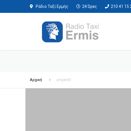
Ράδιο Ταξί Ερμής
24 Ώρες
210 41 15 
Αρχική
project3