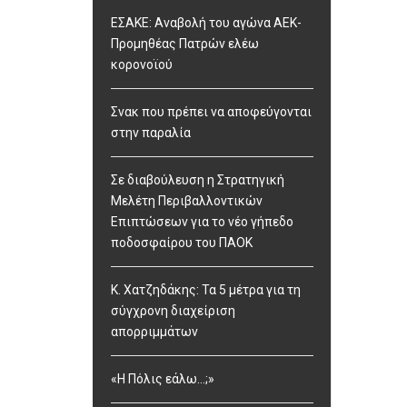
ΕΣΑΚΕ: Αναβολή του αγώνα ΑΕΚ-
Προμηθέας Πατρών ελέω
κορονοϊού
Σνακ που πρέπει να αποφεύγονται
στην παραλία
Σε διαβούλευση η Στρατηγική
Μελέτη Περιβαλλοντικών
Επιπτώσεων για το νέο γήπεδο
ποδοσφαίρου του ΠΑΟΚ
Κ. Χατζηδάκης: Τα 5 μέτρα για τη
σύγχρονη διαχείριση
απορριμμάτων
«Η Πόλις εάλω…;»