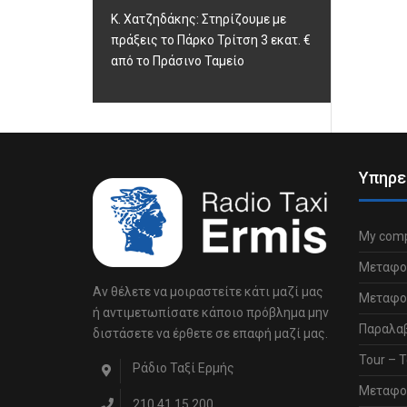
Κ. Χατζηδάκης: Στηρίζουμε με
πράξεις το Πάρκο Τρίτση 3 εκατ. €
από το Πράσινο Ταμείο
Υπηρε
My comp
Μεταφο
Αν θέλετε να μοιραστείτε κάτι μαζί μας
Μεταφορ
ή αντιμετωπίσατε κάποιο πρόβλημα μην
Παραλα
διστάσετε να έρθετε σε επαφή μαζί μας.
Tour – Τ
Ράδιο Ταξί Ερμής
Μεταφο
210 41 15 200