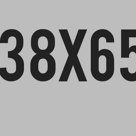
Μεταφορά Ασυνόδευτων
Σ
Υγεία
Pet
Viber Ταξί Ερμής