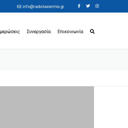
info@radiotaxiermis.gr
ημερώσεις
Συνεργασία
Επικοινωνία
εροδρόμια
ιμάνια