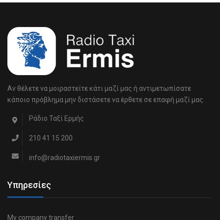
Αν θέλετε να μοιραστείτε κάτι μαζί μας ή αντιμετωπίσατε
κάποιο πρόβλημα μην διστάσετε να έρθετε σε επαφή μαζί μας.
Ράδιο Ταξί Ερμής
210 41 15 200
info@radiotaxiermis.gr
Υπηρεσίες
My company transfer