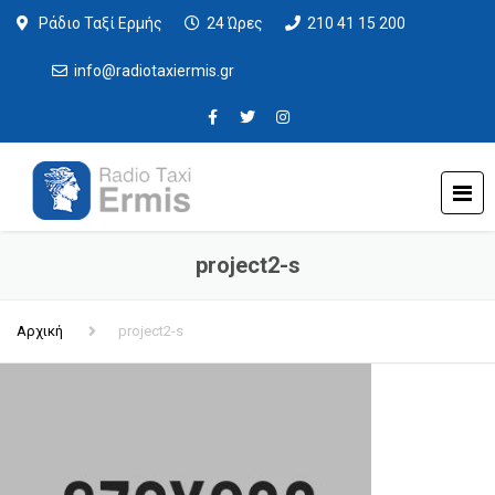
Ράδιο Ταξί Ερμής
24 Ώρες
210 41 15 200
info@radiotaxiermis.gr
project2-s
Αρχική
project2-s