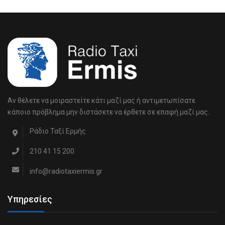
Αν θέλετε να μοιραστείτε κάτι μαζί μας ή αντιμετωπίσατε
κάποιο πρόβλημα μην διστάσετε να έρθετε σε επαφή μαζί μας.
Ράδιο Ταξί Ερμής
210 41 15 200
info@radiotaxiermis.gr
Υπηρεσίες