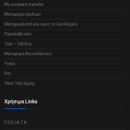
My company transfer
Μεταφορά παιδιών
Μεταφορά από και προς τα Ξενοδοχεία
Παραλαβή από…
Tour – Ταξίδια
Μεταφορά Ασυνόδευτων
Υγεία
Pet
Viber Ταξί Ερμής
Χρήσιμα Links
Π.Ο.Ε.Ι.Α.Τ.Α.