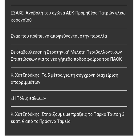
ΕΣΑΚΕ: Αναβολή του αγώνα ΑΕΚ-Προμηθέας Πατρών ελέω
κορονοϊού
Σνακ που πρέπει να αποφεύγονται στην παραλία
Σε διαβούλευση η Στρατηγική Μελέτη Περιβαλλοντικών
Επιπτώσεων για το νέο γήπεδο ποδοσφαίρου του ΠΑΟΚ
Κ. Χατζηδάκης: Τα 5 μέτρα για τη σύγχρονη διαχείριση
απορριμμάτων
«Η Πόλις εάλω…;»
Κ. Χατζηδάκης: Στηρίζουμε με πράξεις το Πάρκο Τρίτση 3
εκατ. € από το Πράσινο Ταμείο