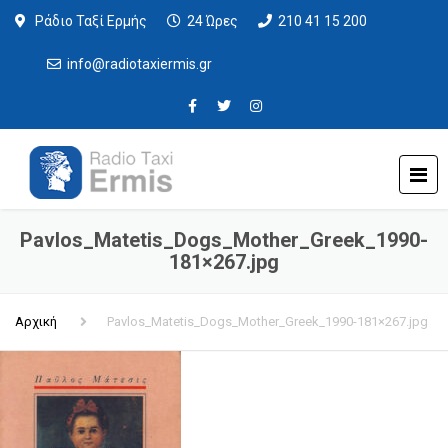
Ράδιο Ταξί Ερμής
24 Ώρες
210 41 15 200
info@radiotaxiermis.gr
Pavlos_Matetis_Dogs_Mother_Greek_1990-
181×267.jpg
Αρχική
Pavlos_Matetis_Dogs_Mother_Greek_1990-181×267.jpg