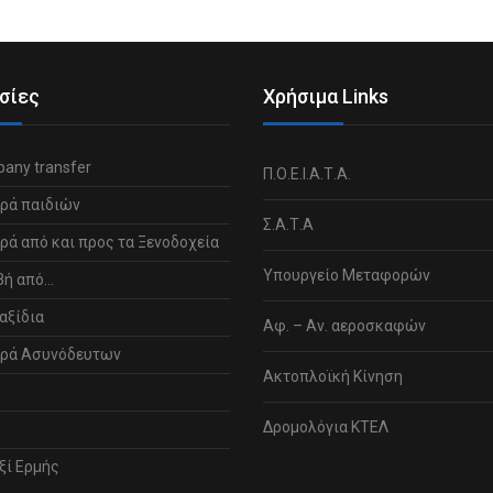
σίες
Χρήσιμα Links
any transfer
Π.Ο.Ε.Ι.Α.Τ.Α.
ρά παιδιών
Σ.Α.Τ.Α
ά από και προς τα Ξενοδοχεία
Υπουργείο Μεταφορών
βή από…
αξίδια
Αφ. – Αν. αεροσκαφών
ρά Ασυνόδευτων
Ακτοπλοϊκή Κίνηση
Δρομολόγια ΚΤΕΛ
ξί Ερμής