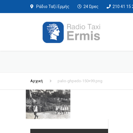
Ράδιο Ταξί Ερμής
24 Ώρες
210 41 15 
Αρχική
palio-ghpedo-150×99.png