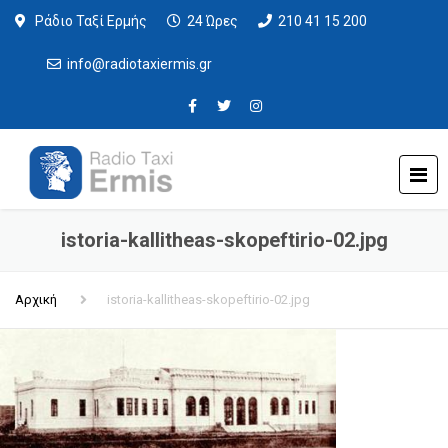
Ράδιο Ταξί Ερμής
24 Ώρες
210 41 15 200
info@radiotaxiermis.gr
istoria-kallitheas-skopeftirio-02.jpg
Αρχική
istoria-kallitheas-skopeftirio-02.jpg