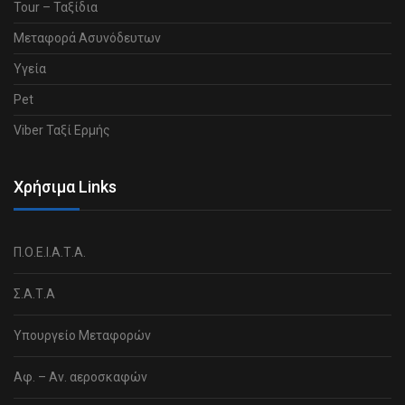
Tour – Ταξίδια
Μεταφορά Ασυνόδευτων
Υγεία
Pet
Viber Ταξί Ερμής
Χρήσιμα Links
Π.Ο.Ε.Ι.Α.Τ.Α.
Σ.Α.Τ.Α
Υπουργείο Μεταφορών
Αφ. – Αν. αεροσκαφών