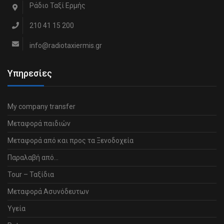
Ράδιο Ταξί Ερμής
210 41 15 200
info@radiotaxiermis.gr
Υπηρεσίες
My company transfer
Μεταφορά παιδιών
Μεταφορά από και προς τα Ξενοδοχεία
Παραλαβή από…
Tour – Ταξίδια
Μεταφορά Ασυνόδευτων
Υγεία