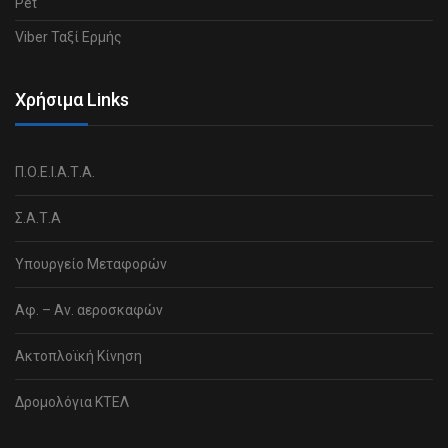
Pet
Viber Ταξί Ερμής
Χρήσιμα Links
Π.Ο.Ε.Ι.Α.Τ.Α.
Σ.Α.Τ.Α
Υπουργείο Μεταφορών
Αφ. – Αν. αεροσκαφών
Ακτοπλοϊκή Κίνηση
Δρομολόγια ΚΤΕΛ