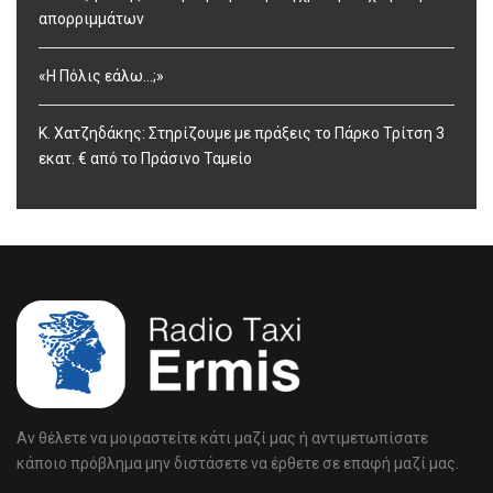
απορριμμάτων
«Η Πόλις εάλω…;»
Κ. Χατζηδάκης: Στηρίζουμε με πράξεις το Πάρκο Τρίτση 3
εκατ. € από το Πράσινο Ταμείο
Αν θέλετε να μοιραστείτε κάτι μαζί μας ή αντιμετωπίσατε
κάποιο πρόβλημα μην διστάσετε να έρθετε σε επαφή μαζί μας.