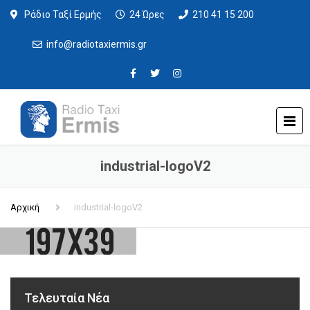
Ράδιο Ταξί Ερμής
24 Ώρες
210 41 15 200
info@radiotaxiermis.gr
industrial-logoV2
Αρχική
industrial-logoV2
Τελευταία Νέα