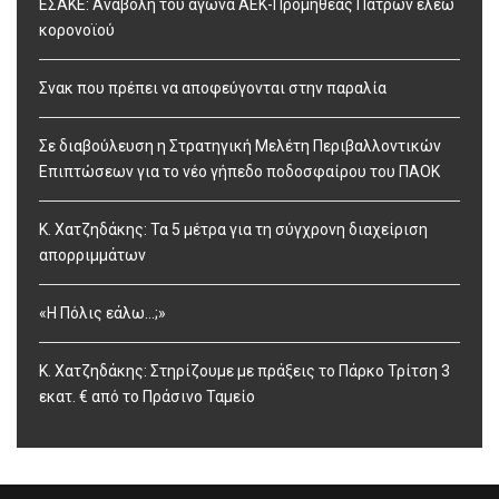
ΕΣΑΚΕ: Αναβολή του αγώνα ΑΕΚ-Προμηθέας Πατρών ελέω
κορονοϊού
Σνακ που πρέπει να αποφεύγονται στην παραλία
Σε διαβούλευση η Στρατηγική Μελέτη Περιβαλλοντικών
Επιπτώσεων για το νέο γήπεδο ποδοσφαίρου του ΠΑΟΚ
Κ. Χατζηδάκης: Τα 5 μέτρα για τη σύγχρονη διαχείριση
απορριμμάτων
«Η Πόλις εάλω…;»
Κ. Χατζηδάκης: Στηρίζουμε με πράξεις το Πάρκο Τρίτση 3
εκατ. € από το Πράσινο Ταμείο