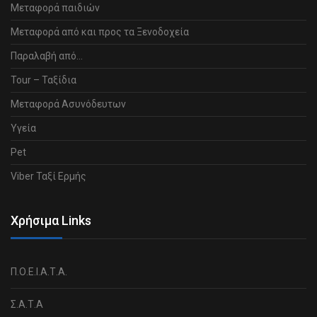
Μεταφορά παιδιών
Μεταφορά από και προς τα Ξενοδοχεία
Παραλαβή από…
Tour – Ταξίδια
Μεταφορά Ασυνόδευτων
Υγεία
Pet
Viber Ταξί Ερμής
Χρήσιμα Links
Π.Ο.Ε.Ι.Α.Τ.Α.
Σ.Α.Τ.Α