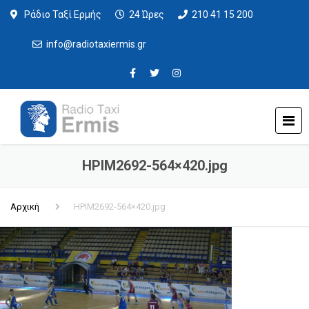
Ράδιο Ταξί Ερμής
24 Ώρες
210 41 15 200
info@radiotaxiermis.gr
HPIM2692-564×420.jpg
Αρχική
HPIM2692-564×420.jpg