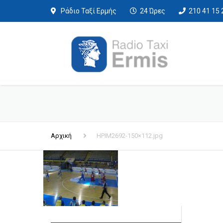
Ράδιο Ταξί Ερμής
24 Ώρες
210 41 15 
Αρχική
HPIM2692-150×112.jpg