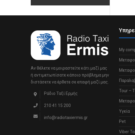
Υπηρε
My comp
Μεταφο
Αν θέλετε να μοιραστείτε κάτι μαζί μας
Μεταφορ
ή αντιμετωπίσατε κάποιο πρόβλημα μην
Παραλα
διστάσετε να έρθετε σε επαφή μαζί μας.
Tour – Τ
Ράδιο Ταξί Ερμής
Μεταφο
210 41 15 200
Υγεία
info@radiotaxiermis.gr
Pet
Viber Τα