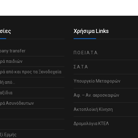
σίες
Χρήσιμα Links
any transfer
Π.Ο.Ε.Ι.Α.Τ.Α.
ρά παιδιών
Σ.Α.Τ.Α
ά από και προς τα Ξενοδοχεία
Υπουργείο Μεταφορών
βή από…
αξίδια
Αφ. – Αν. αεροσκαφών
ρά Ασυνόδευτων
Ακτοπλοϊκή Κίνηση
Δρομολόγια ΚΤΕΛ
ξί Ερμής