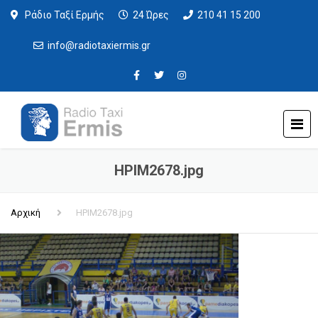
Ράδιο Ταξί Ερμής
24 Ώρες
210 41 15 200
info@radiotaxiermis.gr
HPIM2678.jpg
Αρχική
HPIM2678.jpg