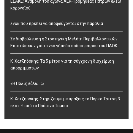
ΕΣΑΚΕ: Αναβολή του αγώνα ΑΕΚ-Προμηθέας Πατρών ελέω
κορονοϊού
Σνακ που πρέπει να αποφεύγονται στην παραλία
Σε διαβούλευση η Στρατηγική Μελέτη Περιβαλλοντικών
Επιπτώσεων για το νέο γήπεδο ποδοσφαίρου του ΠΑΟΚ
Κ. Χατζηδάκης: Τα 5 μέτρα για τη σύγχρονη διαχείριση
απορριμμάτων
«Η Πόλις εάλω…;»
Κ. Χατζηδάκης: Στηρίζουμε με πράξεις το Πάρκο Τρίτση 3
εκατ. € από το Πράσινο Ταμείο