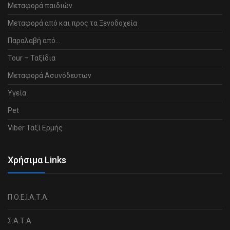
Μεταφορά παιδιών
Μεταφορά από και προς τα Ξενοδοχεία
Παραλαβή από…
Tour – Ταξίδια
Μεταφορά Ασυνόδευτων
Υγεία
Pet
Viber Ταξί Ερμής
Χρήσιμα Links
Π.Ο.Ε.Ι.Α.Τ.Α.
Σ.Α.Τ.Α