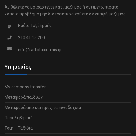
Αν θέλετε να μοιραστείτε κάτι μαζί μας ή αντιμετωπίσατε
κάποιο πρόβλημα μην διστάσετε να έρθετε σε επαφή μαζί μας.
Ράδιο Ταξί Ερμής
210 41 15 200
info@radiotaxiermis.gr
Υπηρεσίες
My company transfer
Μεταφορά παιδιών
Μεταφορά από και προς τα Ξενοδοχεία
Παραλαβή από…
Tour – Ταξίδια