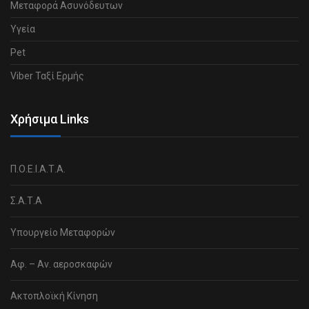
Μεταφορά Ασυνόδευτων
Υγεία
Pet
Viber Ταξί Ερμής
Χρήσιμα Links
Π.Ο.Ε.Ι.Α.Τ.Α.
Σ.Α.Τ.Α
Υπουργείο Μεταφορών
Αφ. – Αν. αεροσκαφών
Ακτοπλοϊκή Κίνηση