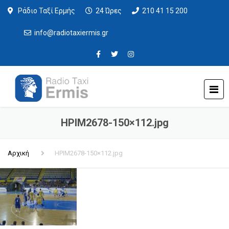
Ράδιο Ταξί Ερμής
24 Ώρες
210 41 15 200
info@radiotaxiermis.gr
HPIM2678-150×112.jpg
Αρχική
HPIM2678-150×112.jpg