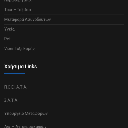
Tour – Ταξίδια
Μεταφορά Ασυνόδευτων
Υγεία
Pet
Viber Ταξί Ερμής
Χρήσιμα Links
Π.Ο.Ε.Ι.Α.Τ.Α.
Σ.Α.Τ.Α
Υπουργείο Μεταφορών
Αφ. – Αν. αεροσκαφών