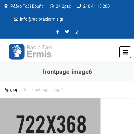
Ράδιο Ταξί Ερμής
24 Ώρες
210 41 15 200
info@radiotaxiermis.gr
frontpage-image6
Αρχική
frontpage-image6