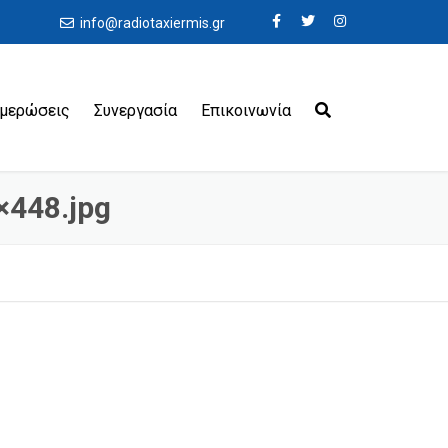
info@radiotaxiermis.gr
ημερώσεις
Συνεργασία
Επικοινωνία
8×448.jpg
εροδρόμια
ιμάνια