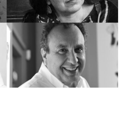
Μεταφορά Ασυνόδευτων
Σ
Υγεία
Pet
Viber Ταξί Ερμής