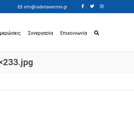
info@radiotaxiermis.gr
ημερώσεις
Συνεργασία
Επικοινωνία
0×233.jpg
εροδρόμια
ιμάνια