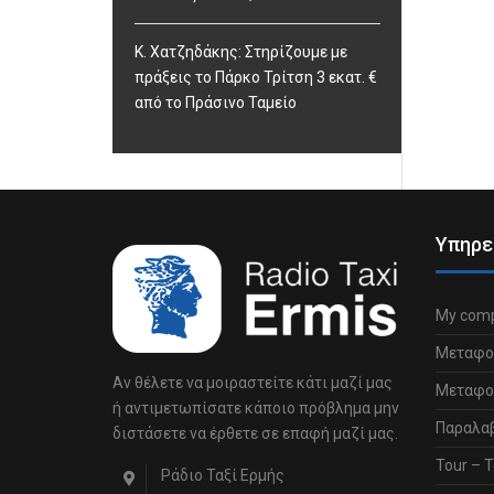
Κ. Χατζηδάκης: Στηρίζουμε με
πράξεις το Πάρκο Τρίτση 3 εκατ. €
από το Πράσινο Ταμείο
Υπηρε
My comp
Μεταφο
Αν θέλετε να μοιραστείτε κάτι μαζί μας
Μεταφορ
ή αντιμετωπίσατε κάποιο πρόβλημα μην
Παραλα
διστάσετε να έρθετε σε επαφή μαζί μας.
Tour – Τ
Ράδιο Ταξί Ερμής