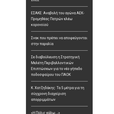
ΕΣΑΚΕ: Αναβολή του αγώνα ΑΕΚ-
Προμηθέας Πατρών ελέω
κορονοϊού
Σνακ που πρέπει να αποφεύγονται
στην παραλία
Σε διαβούλευση η Στρατηγική
Μελέτη Περιβαλλοντικών
Επιπτώσεων για το νέο γήπεδο
ποδοσφαίρου του ΠΑΟΚ
Κ. Χατζηδάκης: Τα 5 μέτρα για τη
σύγχρονη διαχείριση
απορριμμάτων
«Η Πόλις εάλω…;»