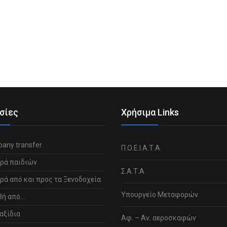
σίες
Χρήσιμα Links
any transfer
Π.Ο.Ε.Ι.Α.Τ.Α.
ρά παιδιών
Σ.Α.Τ.Α
ά από και προς τα Ξενοδοχεία
Υπουργείο Μεταφορών
βή από…
αξίδια
Αφ. – Αν. αεροσκαφών