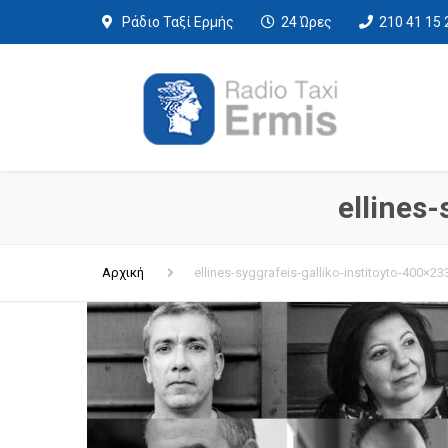
Ράδιο Ταξί Ερμής
24 Ώρες
210 41 15 
ellines-
Αρχική
ellines-syggrafeis-galliko-institoyto-400×23