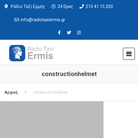
Ράδιο Ταξί Ερμής
24 Ώρες
210 41 15 200
info@radiotaxiermis.gr
constructionhelmet
Αρχική
constructionhelmet