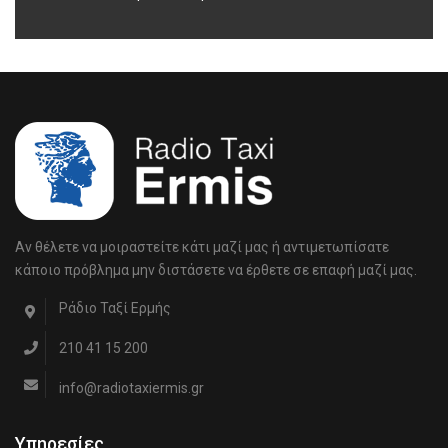
Αν θέλετε να μοιραστείτε κάτι μαζί μας ή αντιμετωπίσατε
κάποιο πρόβλημα μην διστάσετε να έρθετε σε επαφή μαζί μας.
Ράδιο Ταξί Ερμής
210 41 15 200
info@radiotaxiermis.gr
Υπηρεσίες