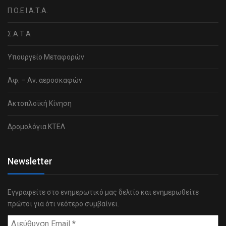
Π.Ο.Ε.Ι.Α.Τ.Α.
Σ.Α.Τ.Α
Υπουργείο Μεταφορών
Αφ. – Αν. αεροσκαφών
Ακτοπλοϊκή Κίνηση
Δρομολόγια ΚΤΕΛ
Newsletter
Εγγραφείτε στο ενημερωτικό μας δελτίο και ενημερωθείτε
πρώτοι για ότι νεότερο συμβαίνει.