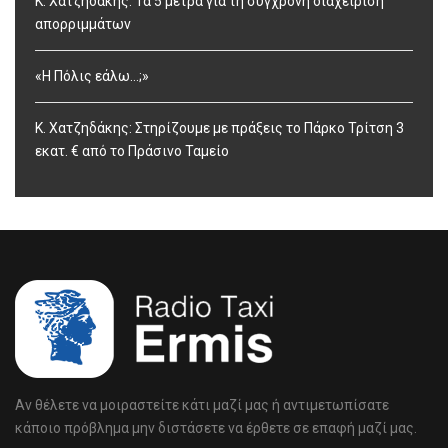
Κ. Χατζηδάκης: Τα 5 μέτρα για τη σύγχρονη διαχείριση
απορριμμάτων
«Η Πόλις εάλω…;»
Κ. Χατζηδάκης: Στηρίζουμε με πράξεις το Πάρκο Τρίτση 3
εκατ. € από το Πράσινο Ταμείο
Αν θέλετε να μοιραστείτε κάτι μαζί μας ή αντιμετωπίσατε
κάποιο πρόβλημα μην διστάσετε να έρθετε σε επαφή μαζί μας.