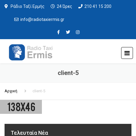
Ράδιο Ταξί Ερμής
24 Ώρες
210 41 15 200
info@radiotaxiermis.gr
client-5
Αρχική
client-5
Τελευταία Νέα