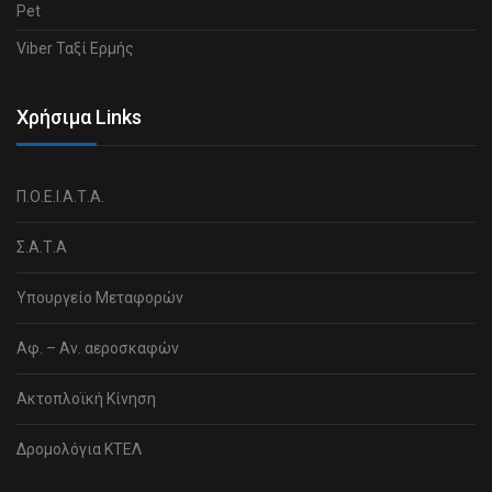
Pet
Viber Ταξί Ερμής
Χρήσιμα Links
Π.Ο.Ε.Ι.Α.Τ.Α.
Σ.Α.Τ.Α
Υπουργείο Μεταφορών
Αφ. – Αν. αεροσκαφών
Ακτοπλοϊκή Κίνηση
Δρομολόγια ΚΤΕΛ