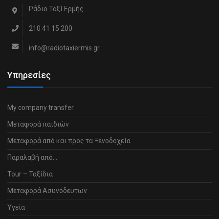
Ράδιο Ταξί Ερμής
210 41 15 200
info@radiotaxiermis.gr
Υπηρεσίες
My company transfer
Μεταφορά παιδιών
Μεταφορά από και προς τα Ξενοδοχεία
Παραλαβή από…
Tour – Ταξίδια
Μεταφορά Ασυνόδευτων
Υγεία