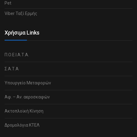
Pet
Viber Ταξί Ερμής
Χρήσιμα Links
Π.Ο.Ε.Ι.Α.Τ.Α.
Σ.Α.Τ.Α
Υπουργείο Μεταφορών
Αφ. – Αν. αεροσκαφών
Ακτοπλοϊκή Κίνηση
Δρομολόγια ΚΤΕΛ