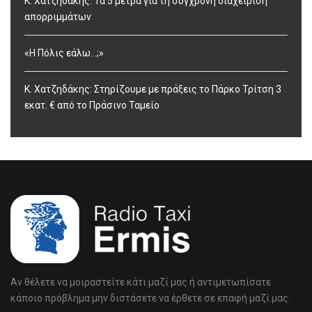
Κ. Χατζηδάκης: Τα 5 μέτρα για τη σύγχρονη διαχείριση
απορριμμάτων
«Η Πόλις εάλω…;»
Κ. Χατζηδάκης: Στηρίζουμε με πράξεις το Πάρκο Τρίτση 3
εκατ. € από το Πράσινο Ταμείο
Αν θέλετε να μοιραστείτε κάτι μαζί μας ή αντιμετωπίσατε
κάποιο πρόβλημα μην διστάσετε να έρθετε σε επαφή μαζί μας.