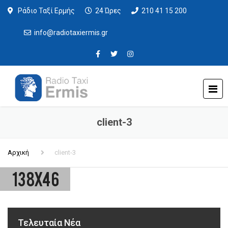
Ράδιο Ταξί Ερμής
24 Ώρες
210 41 15 200
info@radiotaxiermis.gr
client-3
Αρχική
client-3
Τελευταία Νέα