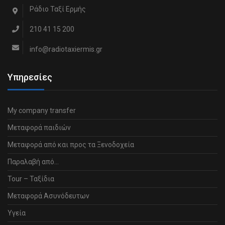
Ράδιο Ταξί Ερμής
210 41 15 200
info@radiotaxiermis.gr
Υπηρεσίες
My company transfer
Μεταφορά παιδιών
Μεταφορά από και προς τα Ξενοδοχεία
Παραλαβή από…
Tour – Ταξίδια
Μεταφορά Ασυνόδευτων
Υγεία