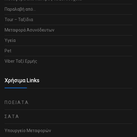
Παραλαβή από…
Tour – Ταξίδια
Μεταφορά Ασυνόδευτων
Υγεία
Pet
Viber Ταξί Ερμής
Χρήσιμα Links
Π.Ο.Ε.Ι.Α.Τ.Α.
Σ.Α.Τ.Α
Υπουργείο Μεταφορών