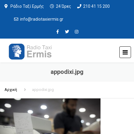
Ράδιο Ταξί Ερμής
24 Ώρες
210 41 15 200
info@radiotaxiermis.gr
appodixi.jpg
Αρχική
appodixi.jpg