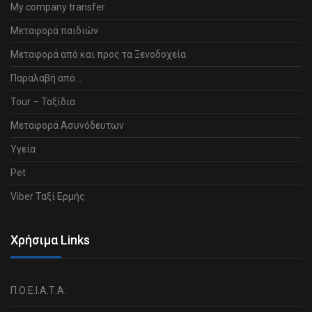
My company transfer
Μεταφορά παιδιών
Μεταφορά από και προς τα Ξενοδοχεία
Παραλαβή από…
Tour – Ταξίδια
Μεταφορά Ασυνόδευτων
Υγεία
Pet
Viber Ταξί Ερμής
Χρήσιμα Links
Π.Ο.Ε.Ι.Α.Τ.Α.