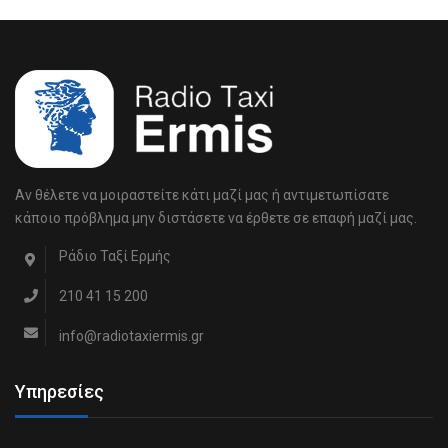
Αν θέλετε να μοιραστείτε κάτι μαζί μας ή αντιμετωπίσατε
κάποιο πρόβλημα μην διστάσετε να έρθετε σε επαφή μαζί μας.
Ράδιο Ταξί Ερμής
210 41 15 200
info@radiotaxiermis.gr
Υπηρεσίες