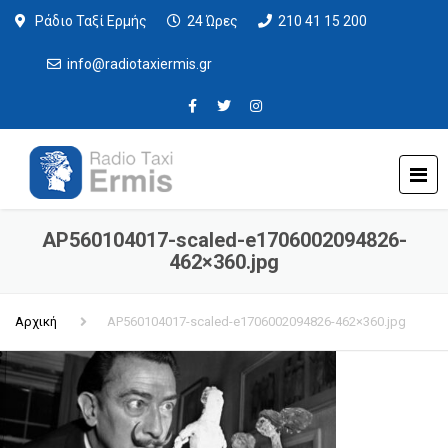
Ράδιο Ταξί Ερμής
24 Ώρες
210 41 15 200
info@radiotaxiermis.gr
AP560104017-scaled-e1706002094826-
462×360.jpg
Αρχική
AP560104017-scaled-e1706002094826-462×360.jpg