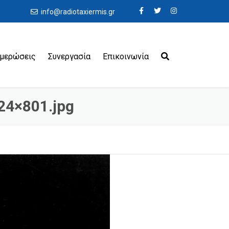
info@radiotaxiermis.gr
ημερώσεις
Συνεργασία
Επικοινωνία
24×801.jpg
εροδρόμια
ιμάνια