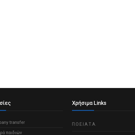
σίες
Χρήσιμα Links
any transfer
Π.Ο.Ε.Ι.Α.Τ.Α.
ρά παιδιών