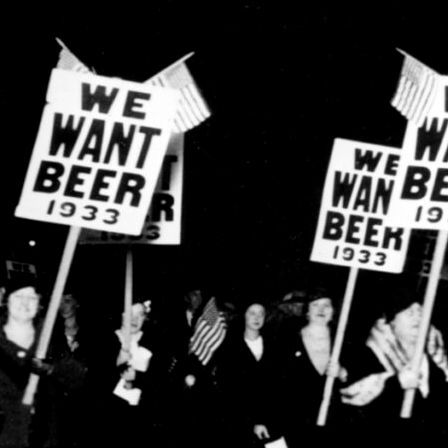
Μεταφορά Ασυνόδευτων
Σ
Υγεία
Pet
Viber Ταξί Ερμής