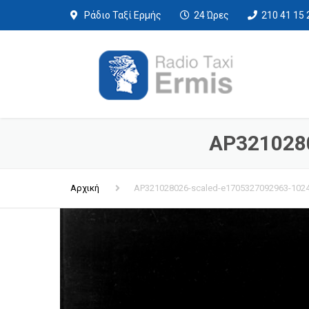
Ράδιο Ταξί Ερμής
24 Ώρες
210 41 15 
AP3210280
Αρχική
AP321028026-scaled-e1705327092963-1024