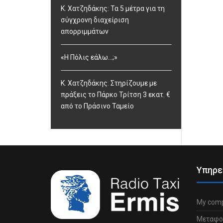
Κ. Χατζηδάκης: Τα 5 μέτρα για τη
σύγχρονη διαχείριση
απορριμμάτων
«Η Πόλις εάλω…;»
Κ. Χατζηδάκης: Στηρίζουμε με
πράξεις το Πάρκο Τρίτση 3 εκατ. €
από το Πράσινο Ταμείο
Υπηρε
My comp
Μεταφο