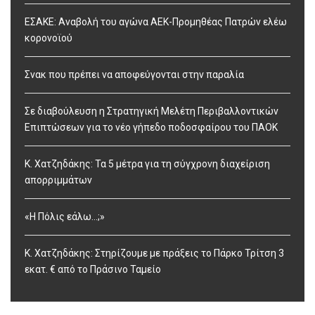
ΕΣΑΚΕ: Αναβολή του αγώνα ΑΕΚ-Προμηθέας Πατρών ελέω
κορονοϊού
Σνακ που πρέπει να αποφεύγονται στην παραλία
Σε διαβούλευση η Στρατηγική Μελέτη Περιβαλλοντικών
Επιπτώσεων για το νέο γήπεδο ποδοσφαίρου του ΠΑΟΚ
Κ. Χατζηδάκης: Τα 5 μέτρα για τη σύγχρονη διαχείριση
απορριμμάτων
«Η Πόλις εάλω…;»
Κ. Χατζηδάκης: Στηρίζουμε με πράξεις το Πάρκο Τρίτση 3
εκατ. € από το Πράσινο Ταμείο