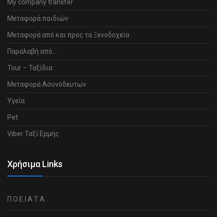
My company transfer
Μεταφορά παιδιών
Μεταφορά από και προς τα Ξενοδοχεία
Παραλαβή από…
Tour – Ταξίδια
Μεταφορά Ασυνόδευτων
Υγεία
Pet
Viber Ταξί Ερμής
Χρήσιμα Links
Π.Ο.Ε.Ι.Α.Τ.Α.