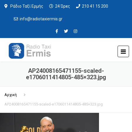
Ράδιο Ταξί Ερμής
24 Ώρες
210 41 15 200
info@radiotaxiermis.gr
AP24008165471155-scaled-
e1706011414805-485×323.jpg
Αρχική
AP24008165471155-scaled-e1706011414805-485×323.jpg