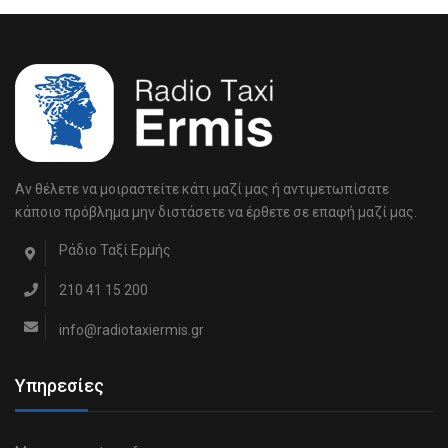
Αν θέλετε να μοιραστείτε κάτι μαζί μας ή αντιμετωπίσατε
κάποιο πρόβλημα μην διστάσετε να έρθετε σε επαφή μαζί μας.
Ράδιο Ταξί Ερμής
210 41 15 200
info@radiotaxiermis.gr
Υπηρεσίες