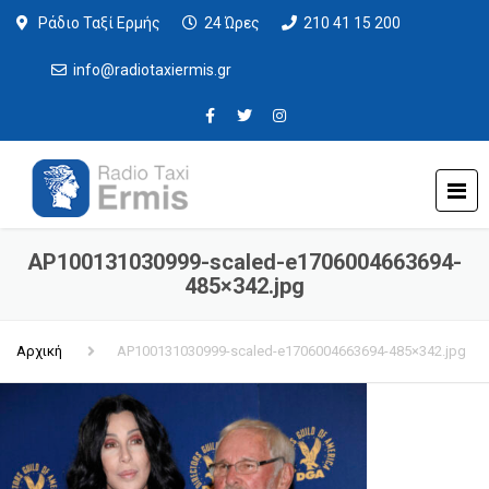
Ράδιο Ταξί Ερμής
24 Ώρες
210 41 15 200
info@radiotaxiermis.gr
AP100131030999-scaled-e1706004663694-
485×342.jpg
Αρχική
AP100131030999-scaled-e1706004663694-485×342.jpg