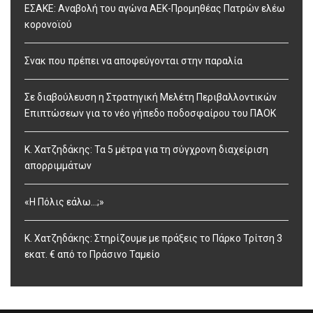
ΕΣΑΚΕ: Αναβολή του αγώνα ΑΕΚ-Προμηθέας Πατρών ελέω
κορονοϊού
Σνακ που πρέπει να αποφεύγονται στην παραλία
Σε διαβούλευση η Στρατηγική Μελέτη Περιβαλλοντικών
Επιπτώσεων για το νέο γήπεδο ποδοσφαίρου του ΠΑΟΚ
Κ. Χατζηδάκης: Τα 5 μέτρα για τη σύγχρονη διαχείριση
απορριμμάτων
«Η Πόλις εάλω…;»
Κ. Χατζηδάκης: Στηρίζουμε με πράξεις το Πάρκο Τρίτση 3
εκατ. € από το Πράσινο Ταμείο