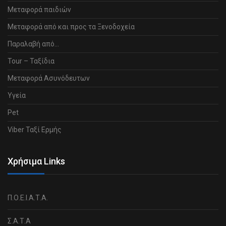
Μεταφορά παιδιών
Μεταφορά από και προς τα Ξενοδοχεία
Παραλαβή από…
Tour – Ταξίδια
Μεταφορά Ασυνόδευτων
Υγεία
Pet
Viber Ταξί Ερμής
Χρήσιμα Links
Π.Ο.Ε.Ι.Α.Τ.Α.
Σ.Α.Τ.Α