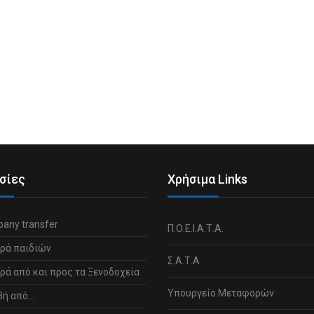
σίες
Χρήσιμα Links
any transfer
Π.Ο.Ε.Ι.Α.Τ.Α.
ρά παιδιών
Σ.Α.Τ.Α
ά από και προς τα Ξενοδοχεία
Υπουργείο Μεταφορών
βή από…