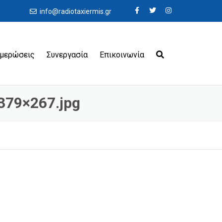
info@radiotaxiermis.gr
ημερώσεις
Συνεργασία
Επικοινωνία
379×267.jpg
εροδρόμια
ιμάνια