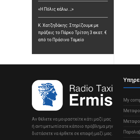
«Η Πόλις εάλω…;»
Κ. Χατζηδάκης: Στηρίζουμε με
πράξεις το Πάρκο Τρίτση 3 εκατ. €
από το Πράσινο Ταμείο
Υπηρε
My comp
Μεταφο
Αν θέλετε να μοιραστείτε κάτι μαζί μας
Μεταφορ
ή αντιμετωπίσατε κάποιο πρόβλημα μην
Παραλα
διστάσετε να έρθετε σε επαφή μαζί μας.