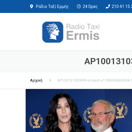
Ράδιο Ταξί Ερμής
24 Ώρες
210 41 15 
AP10013103
Αρχική
AP100131030999-scaled-e1706004663694-3