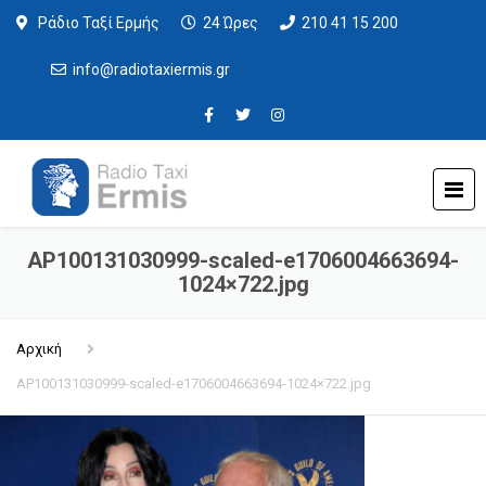
Ράδιο Ταξί Ερμής
24 Ώρες
210 41 15 200
info@radiotaxiermis.gr
AP100131030999-scaled-e1706004663694-
1024×722.jpg
Αρχική
AP100131030999-scaled-e1706004663694-1024×722.jpg