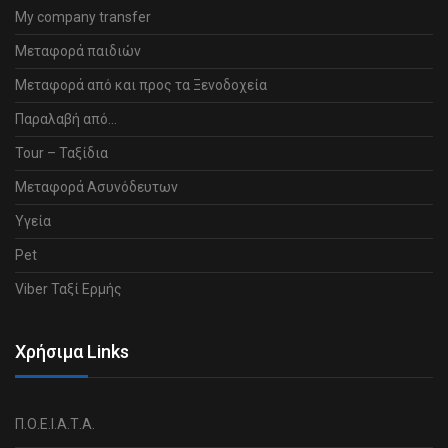
My company transfer
Μεταφορά παιδιών
Μεταφορά από και προς τα Ξενοδοχεία
Παραλαβή από…
Tour – Ταξίδια
Μεταφορά Ασυνόδευτων
Υγεία
Pet
Viber Ταξί Ερμής
Χρήσιμα Links
Π.Ο.Ε.Ι.Α.Τ.Α.