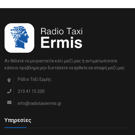
Αν θέλετε να μοιραστείτε κάτι μαζί μας ή αντιμετωπίσατε
κάποιο πρόβλημα μην διστάσετε να έρθετε σε επαφή μαζί μας.
Ράδιο Ταξί Ερμής
210 41 15 200
info@radiotaxiermis.gr
Υπηρεσίες