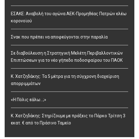
ΕΣΑΚΕ: Αναβολή του αγώνα ΑΕΚ-Προμηθέας Πατρών ελέω
κορονοϊού
Σνακ που πρέπει να αποφεύγονται στην παραλία
Σε διαβούλευση η Στρατηγική Μελέτη Περιβαλλοντικών
Επιπτώσεων για το νέο γήπεδο ποδοσφαίρου του ΠΑΟΚ
Κ. Χατζηδάκης: Τα 5 μέτρα για τη σύγχρονη διαχείριση
απορριμμάτων
«Η Πόλις εάλω…;»
Κ. Χατζηδάκης: Στηρίζουμε με πράξεις το Πάρκο Τρίτση 3
εκατ. € από το Πράσινο Ταμείο