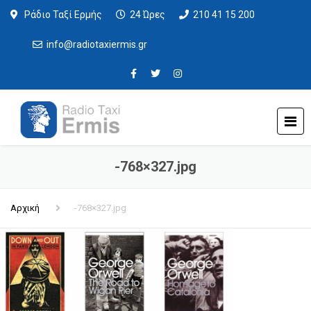
Ράδιο Ταξί Ερμής
24 Ώρες
210 41 15 200
info@radiotaxiermis.gr
-768×327.jpg
Αρχική
-768×327.jpg