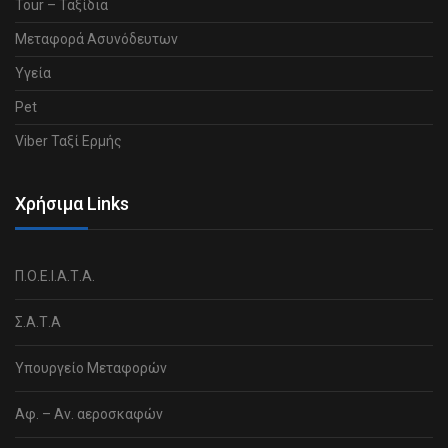
Tour – Ταξίδια
Μεταφορά Ασυνόδευτων
Υγεία
Pet
Viber Ταξί Ερμής
Χρήσιμα Links
Π.Ο.Ε.Ι.Α.Τ.Α.
Σ.Α.Τ.Α
Υπουργείο Μεταφορών
Αφ. – Αν. αεροσκαφών