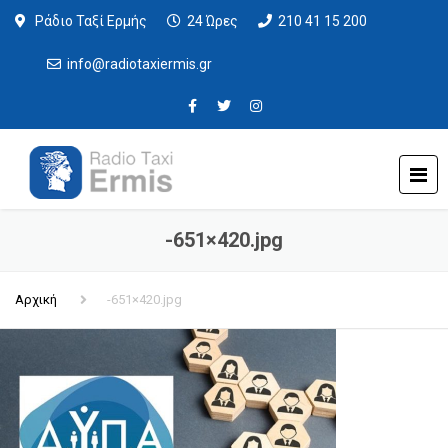
Ράδιο Ταξί Ερμής
24 Ώρες
210 41 15 200
info@radiotaxiermis.gr
-651×420.jpg
Αρχική
-651×420.jpg