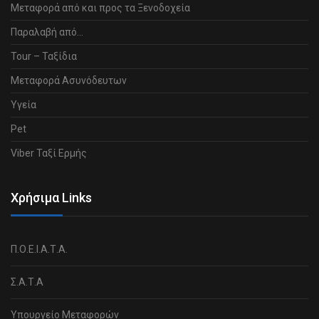
Μεταφορά από και προς τα Ξενοδοχεία
Παραλαβή από…
Tour – Ταξίδια
Μεταφορά Ασυνόδευτων
Υγεία
Pet
Viber Ταξί Ερμής
Χρήσιμα Links
Π.Ο.Ε.Ι.Α.Τ.Α.
Σ.Α.Τ.Α
Υπουργείο Μεταφορών