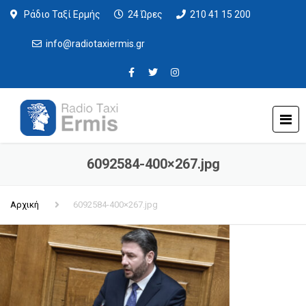
Ράδιο Ταξί Ερμής
24 Ώρες
210 41 15 200
info@radiotaxiermis.gr
6092584-400×267.jpg
Αρχική
6092584-400×267.jpg