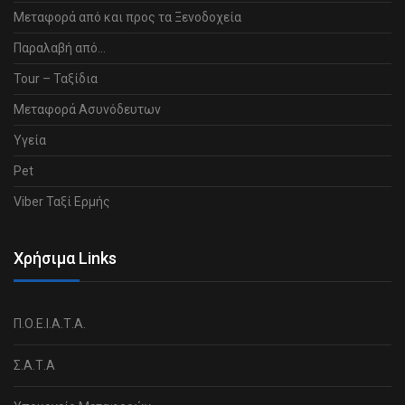
Μεταφορά από και προς τα Ξενοδοχεία
Παραλαβή από…
Tour – Ταξίδια
Μεταφορά Ασυνόδευτων
Υγεία
Pet
Viber Ταξί Ερμής
Χρήσιμα Links
Π.Ο.Ε.Ι.Α.Τ.Α.
Σ.Α.Τ.Α