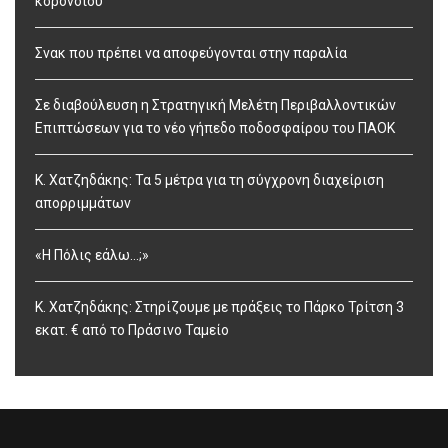
κορονοϊού
Σνακ που πρέπει να αποφεύγονται στην παραλία
Σε διαβούλευση η Στρατηγική Μελέτη Περιβαλλοντικών
Επιπτώσεων για το νέο γήπεδο ποδοσφαίρου του ΠΑΟΚ
Κ. Χατζηδάκης: Τα 5 μέτρα για τη σύγχρονη διαχείριση
απορριμμάτων
«Η Πόλις εάλω…;»
Κ. Χατζηδάκης: Στηρίζουμε με πράξεις το Πάρκο Τρίτση 3
εκατ. € από το Πράσινο Ταμείο