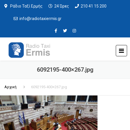
Ράδιο Ταξί Ερμής
24 Ώρες
210 41 15 200
info@radiotaxiermis.gr
6092195-400×267.jpg
Αρχική
6092195-400×267.jpg