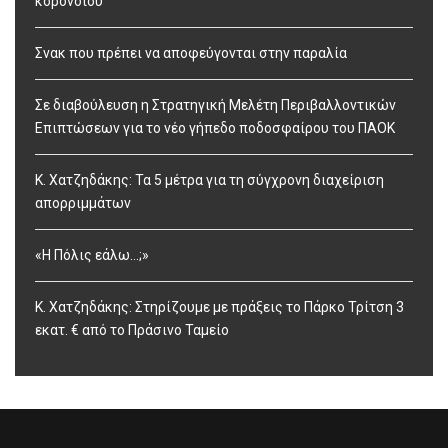
κορονοϊού
Σνακ που πρέπει να αποφεύγονται στην παραλία
Σε διαβούλευση η Στρατηγική Μελέτη Περιβαλλοντικών
Επιπτώσεων για το νέο γήπεδο ποδοσφαίρου του ΠΑΟΚ
Κ. Χατζηδάκης: Τα 5 μέτρα για τη σύγχρονη διαχείριση
απορριμμάτων
«Η Πόλις εάλω…;»
Κ. Χατζηδάκης: Στηρίζουμε με πράξεις το Πάρκο Τρίτση 3
εκατ. € από το Πράσινο Ταμείο