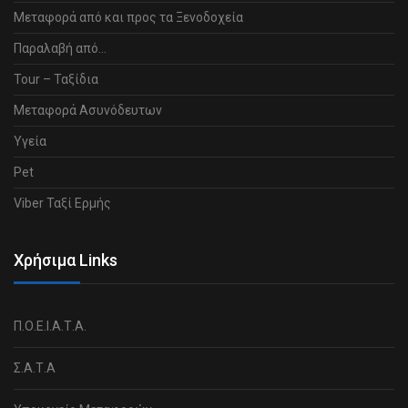
Μεταφορά από και προς τα Ξενοδοχεία
Παραλαβή από…
Tour – Ταξίδια
Μεταφορά Ασυνόδευτων
Υγεία
Pet
Viber Ταξί Ερμής
Χρήσιμα Links
Π.Ο.Ε.Ι.Α.Τ.Α.
Σ.Α.Τ.Α