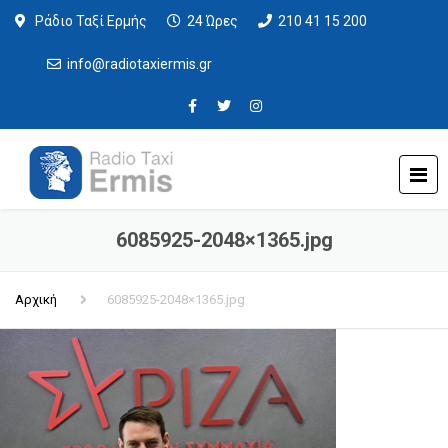
Ράδιο Ταξί Ερμής
24 Ώρες
210 41 15 200
info@radiotaxiermis.gr
6085925-2048×1365.jpg
Αρχική
6085925-2048×1365.jpg