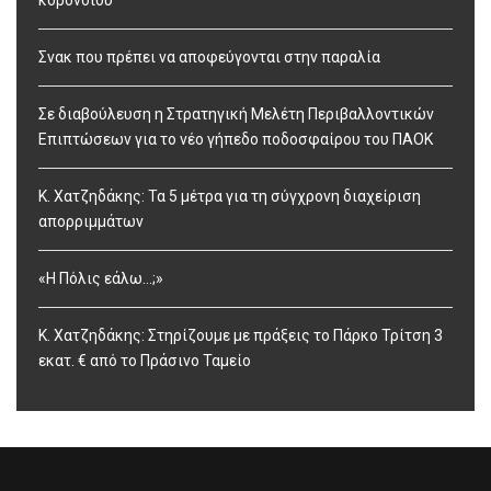
κορονοϊού
Σνακ που πρέπει να αποφεύγονται στην παραλία
Σε διαβούλευση η Στρατηγική Μελέτη Περιβαλλοντικών
Επιπτώσεων για το νέο γήπεδο ποδοσφαίρου του ΠΑΟΚ
Κ. Χατζηδάκης: Τα 5 μέτρα για τη σύγχρονη διαχείριση
απορριμμάτων
«Η Πόλις εάλω…;»
Κ. Χατζηδάκης: Στηρίζουμε με πράξεις το Πάρκο Τρίτση 3
εκατ. € από το Πράσινο Ταμείο