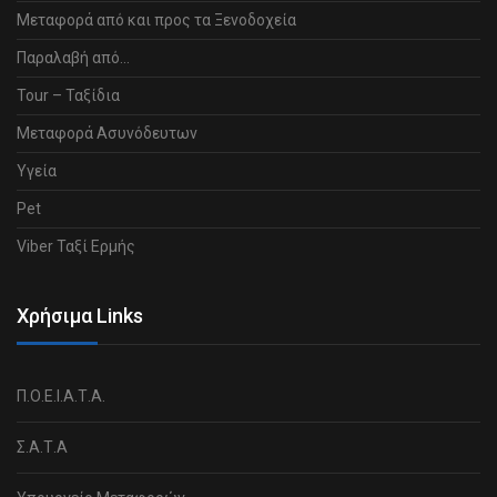
Μεταφορά από και προς τα Ξενοδοχεία
Παραλαβή από…
Tour – Ταξίδια
Μεταφορά Ασυνόδευτων
Υγεία
Pet
Viber Ταξί Ερμής
Χρήσιμα Links
Π.Ο.Ε.Ι.Α.Τ.Α.
Σ.Α.Τ.Α