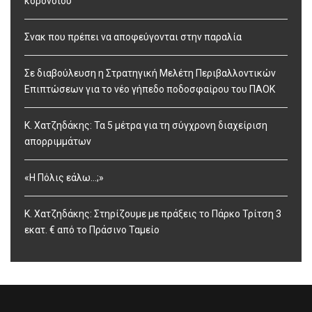
κορονοϊού
Σνακ που πρέπει να αποφεύγονται στην παραλία
Σε διαβούλευση η Στρατηγική Μελέτη Περιβαλλοντικών
Επιπτώσεων για το νέο γήπεδο ποδοσφαίρου του ΠΑΟΚ
Κ. Χατζηδάκης: Τα 5 μέτρα για τη σύγχρονη διαχείριση
απορριμμάτων
«Η Πόλις εάλω…;»
Κ. Χατζηδάκης: Στηρίζουμε με πράξεις το Πάρκο Τρίτση 3
εκατ. € από το Πράσινο Ταμείο