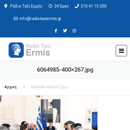
Ράδιο Ταξί Ερμής
24 Ώρες
210 41 15 200
info@radiotaxiermis.gr
6064985-400×267.jpg
Αρχική
6064985-400×267.jpg