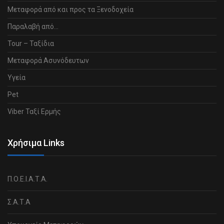
Μεταφορά από και προς τα Ξενοδοχεία
Παραλαβή από…
Tour – Ταξίδια
Μεταφορά Ασυνόδευτων
Υγεία
Pet
Viber Ταξί Ερμής
Χρήσιμα Links
Π.Ο.Ε.Ι.Α.Τ.Α.
Σ.Α.Τ.Α