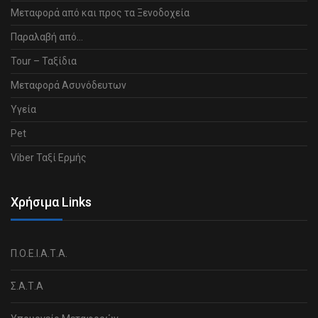
Μεταφορά από και προς τα Ξενοδοχεία
Παραλαβή από…
Tour – Ταξίδια
Μεταφορά Ασυνόδευτων
Υγεία
Pet
Viber Ταξί Ερμής
Χρήσιμα Links
Π.Ο.Ε.Ι.Α.Τ.Α.
Σ.Α.Τ.Α