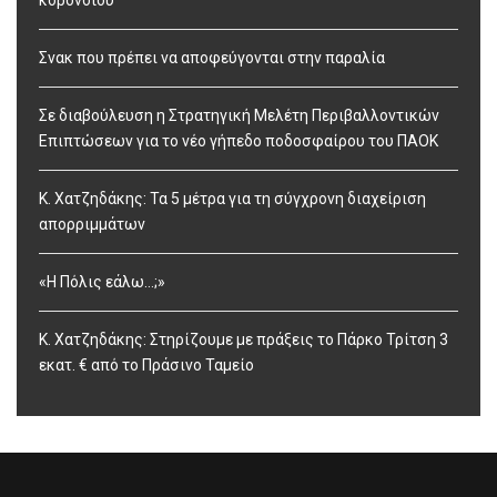
κορονοϊού
Σνακ που πρέπει να αποφεύγονται στην παραλία
Σε διαβούλευση η Στρατηγική Μελέτη Περιβαλλοντικών
Επιπτώσεων για το νέο γήπεδο ποδοσφαίρου του ΠΑΟΚ
Κ. Χατζηδάκης: Τα 5 μέτρα για τη σύγχρονη διαχείριση
απορριμμάτων
«Η Πόλις εάλω…;»
Κ. Χατζηδάκης: Στηρίζουμε με πράξεις το Πάρκο Τρίτση 3
εκατ. € από το Πράσινο Ταμείο