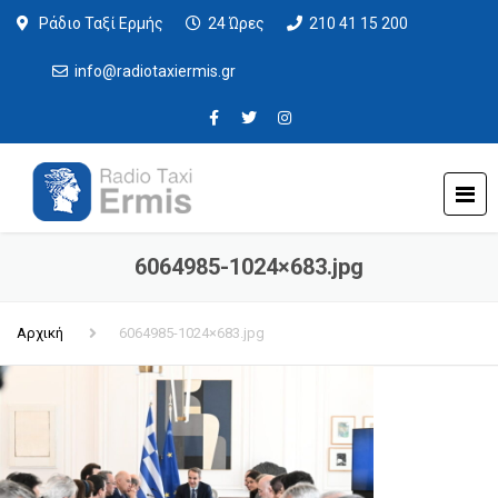
Ράδιο Ταξί Ερμής
24 Ώρες
210 41 15 200
info@radiotaxiermis.gr
6064985-1024×683.jpg
Αρχική
6064985-1024×683.jpg