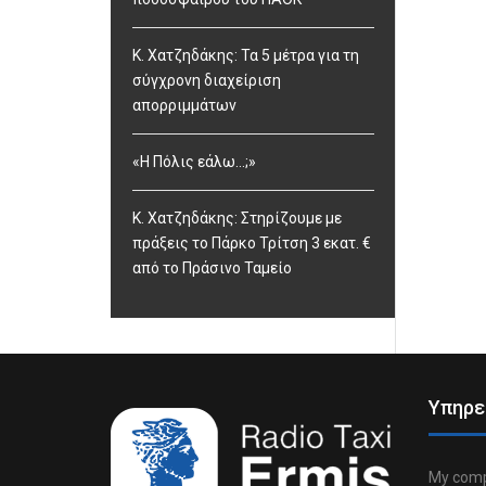
Κ. Χατζηδάκης: Τα 5 μέτρα για τη
σύγχρονη διαχείριση
απορριμμάτων
«Η Πόλις εάλω…;»
Κ. Χατζηδάκης: Στηρίζουμε με
πράξεις το Πάρκο Τρίτση 3 εκατ. €
από το Πράσινο Ταμείο
Υπηρε
My comp