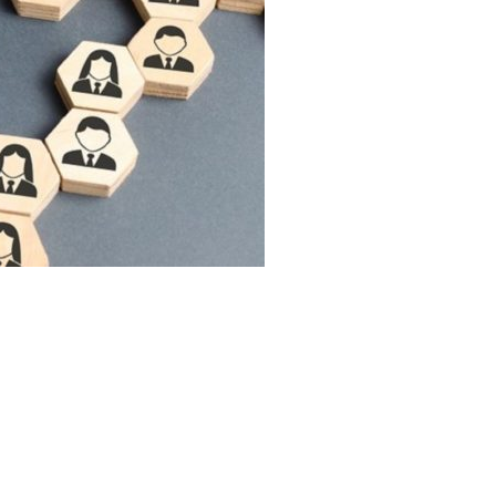
Μεταφορά Ασυνόδευτων
Σ
Υγεία
Pet
Viber Ταξί Ερμής