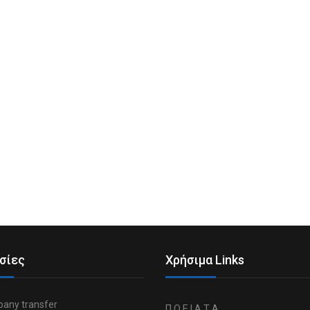
σίες
Χρήσιμα Links
any transfer
Π.Ο.Ε.Ι.Α.Τ.Α.