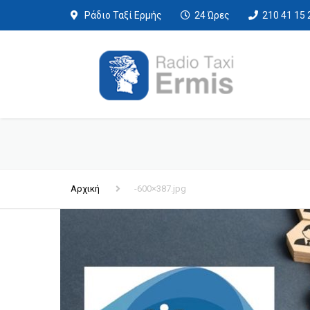
Ράδιο Ταξί Ερμής
24 Ώρες
210 41 15 
Αρχική
-600×387.jpg