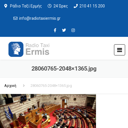
Ράδιο Ταξί Ερμής
24 Ώρες
210 41 15 200
info@radiotaxiermis.gr
28060765-2048×1365.jpg
Αρχική
28060765-2048×1365.jpg