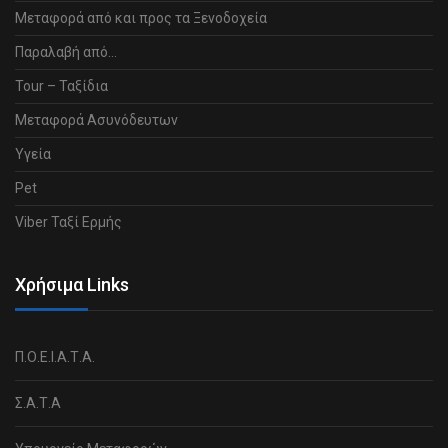
Μεταφορά από και προς τα Ξενοδοχεία
Παραλαβή από…
Tour – Ταξίδια
Μεταφορά Ασυνόδευτων
Υγεία
Pet
Viber Ταξί Ερμής
Χρήσιμα Links
Π.Ο.Ε.Ι.Α.Τ.Α.
Σ.Α.Τ.Α