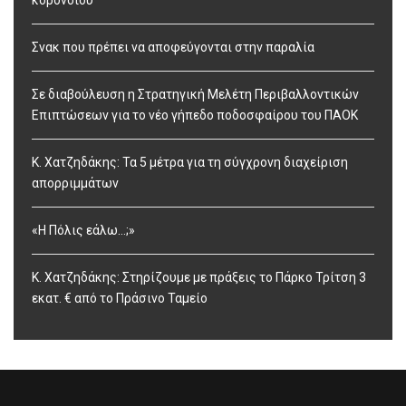
κορονοϊού
Σνακ που πρέπει να αποφεύγονται στην παραλία
Σε διαβούλευση η Στρατηγική Μελέτη Περιβαλλοντικών
Επιπτώσεων για το νέο γήπεδο ποδοσφαίρου του ΠΑΟΚ
Κ. Χατζηδάκης: Τα 5 μέτρα για τη σύγχρονη διαχείριση
απορριμμάτων
«Η Πόλις εάλω…;»
Κ. Χατζηδάκης: Στηρίζουμε με πράξεις το Πάρκο Τρίτση 3
εκατ. € από το Πράσινο Ταμείο