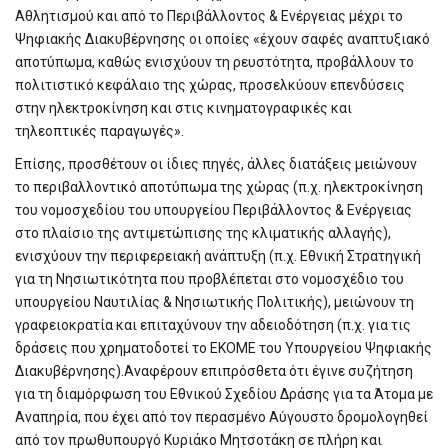
Αθλητισμού και από το Περιβάλλοντος & Ενέργειας μέχρι το
Ψηφιακής Διακυβέρνησης οι οποίες «έχουν σαφές αναπτυξιακό
αποτύπωμα, καθώς ενισχύουν τη ρευστότητα, προβάλλουν το
πολιτιστικό κεφάλαιο της χώρας, προσελκύουν επενδύσεις
στην ηλεκτροκίνηση και στις κινηματογραφικές και
τηλεοπτικές παραγωγές».
Επίσης, προσθέτουν οι ίδιες πηγές, άλλες διατάξεις μειώνουν
το περιβαλλοντικό αποτύπωμα της χώρας (π.χ. ηλεκτροκίνηση
του νομοσχεδίου του υπουργείου Περιβάλλοντος & Ενέργειας
στο πλαίσιο της αντιμετώπισης της κλιματικής αλλαγής),
ενισχύουν την περιφερειακή ανάπτυξη (π.χ. Εθνική Στρατηγική
για τη Νησιωτικότητα που προβλέπεται στο νομοσχέδιο του
υπουργείου Ναυτιλίας & Νησιωτικής Πολιτικής), μειώνουν τη
γραφειοκρατία και επιταχύνουν την αδειοδότηση (π.χ. για τις
δράσεις που χρηματοδοτεί το ΕΚΟΜΕ του Υπουργείου Ψηφιακής
Διακυβέρνησης).Αναφέρουν επιπρόσθετα ότι έγινε συζήτηση
για τη διαμόρφωση του Εθνικού Σχεδίου Δράσης για τα Άτομα με
Αναπηρία, που έχει από τον περασμένο Αύγουστο δρομολογηθεί
από τον πρωθυπουργό Κυριάκο Μητσοτάκη σε πλήρη και