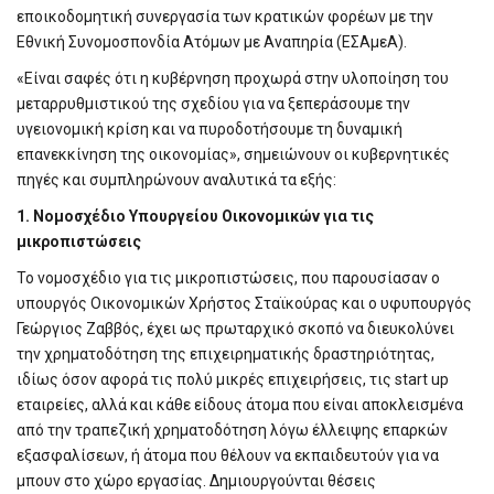
εποικοδομητική συνεργασία των κρατικών φορέων με την
Εθνική Συνομοσπονδία Ατόμων με Αναπηρία (ΕΣΑμεΑ).
«Είναι σαφές ότι η κυβέρνηση προχωρά στην υλοποίηση του
μεταρρυθμιστικού της σχεδίου για να ξεπεράσουμε την
υγειονομική κρίση και να πυροδοτήσουμε τη δυναμική
επανεκκίνηση της οικονομίας», σημειώνουν οι κυβερνητικές
πηγές και συμπληρώνουν αναλυτικά τα εξής:
1. Νομοσχέδιο Υπουργείου Οικονομικών για τις
μικροπιστώσεις
Το νομοσχέδιο για τις μικροπιστώσεις, που παρουσίασαν ο
υπουργός Οικονομικών Χρήστος Σταϊκούρας και ο υφυπουργός
Γεώργιος Ζαββός, έχει ως πρωταρχικό σκοπό να διευκολύνει
την χρηματοδότηση της επιχειρηματικής δραστηριότητας,
ιδίως όσον αφορά τις πολύ μικρές επιχειρήσεις, τις start up
εταιρείες, αλλά και κάθε είδους άτομα που είναι αποκλεισμένα
από την τραπεζική χρηματοδότηση λόγω έλλειψης επαρκών
εξασφαλίσεων, ή άτομα που θέλουν να εκπαιδευτούν για να
μπουν στο χώρο εργασίας. Δημιουργούνται θέσεις