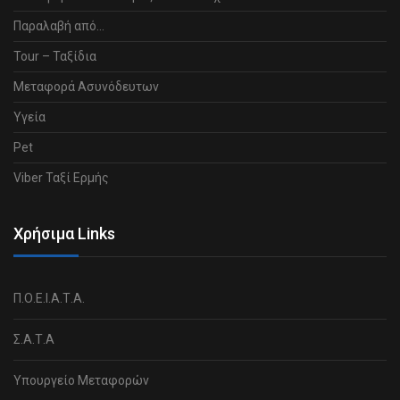
Παραλαβή από…
Tour – Ταξίδια
Μεταφορά Ασυνόδευτων
Υγεία
Pet
Viber Ταξί Ερμής
Χρήσιμα Links
Π.Ο.Ε.Ι.Α.Τ.Α.
Σ.Α.Τ.Α
Υπουργείο Μεταφορών