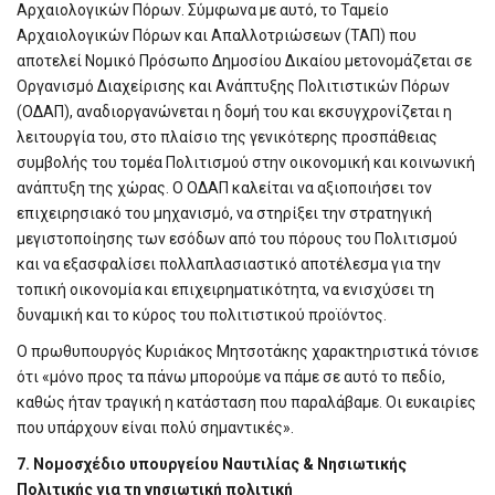
Αρχαιολογικών Πόρων. Σύμφωνα με αυτό, το Ταμείο
Αρχαιολογικών Πόρων και Απαλλοτριώσεων (ΤΑΠ) που
αποτελεί Νομικό Πρόσωπο Δημοσίου Δικαίου μετονομάζεται σε
Οργανισμό Διαχείρισης και Ανάπτυξης Πολιτιστικών Πόρων
(ΟΔΑΠ), αναδιοργανώνεται η δομή του και εκσυγχρονίζεται η
λειτουργία του, στο πλαίσιο της γενικότερης προσπάθειας
συμβολής του τομέα Πολιτισμού στην οικονομική και κοινωνική
ανάπτυξη της χώρας. Ο ΟΔΑΠ καλείται να αξιοποιήσει τον
επιχειρησιακό του μηχανισμό, να στηρίξει την στρατηγική
μεγιστοποίησης των εσόδων από του πόρους του Πολιτισμού
και να εξασφαλίσει πολλαπλασιαστικό αποτέλεσμα για την
τοπική οικονομία και επιχειρηματικότητα, να ενισχύσει τη
δυναμική και το κύρος του πολιτιστικού προϊόντος.
Ο πρωθυπουργός Κυριάκος Μητσοτάκης χαρακτηριστικά τόνισε
ότι «μόνο προς τα πάνω μπορούμε να πάμε σε αυτό το πεδίο,
καθώς ήταν τραγική η κατάσταση που παραλάβαμε. Οι ευκαιρίες
που υπάρχουν είναι πολύ σημαντικές».
7. Νομοσχέδιο υπουργείου Ναυτιλίας & Νησιωτικής
Πολιτικής για τη νησιωτική πολιτική