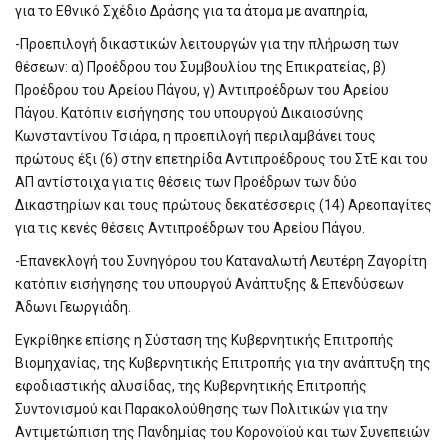
για το Εθνικό Σχέδιο Δράσης για τα άτομα με αναπηρία,
-Προεπιλογή δικαστικών λειτουργών για την πλήρωση των
θέσεων: α) Προέδρου του Συμβουλίου της Επικρατείας, β)
Προέδρου του Αρείου Πάγου, γ) Αντιπροέδρων του Αρείου
Πάγου. Κατόπιν εισήγησης του υπουργού Δικαιοσύνης
Κωνσταντίνου Τσιάρα, η προεπιλογή περιλαμβάνει τους
πρώτους έξι (6) στην επετηρίδα Αντιπροέδρους του ΣτΕ και του
ΑΠ αντίστοιχα για τις θέσεις των Προέδρων των δύο
Δικαστηρίων και τους πρώτους δεκατέσσερις (14) Αρεοπαγίτες
για τις κενές θέσεις Αντιπροέδρων του Αρείου Πάγου.
-Επανεκλογή του Συνηγόρου του Καταναλωτή Λευτέρη Ζαγορίτη
κατόπιν εισήγησης του υπουργού Ανάπτυξης & Επενδύσεων
Άδωνι Γεωργιάδη.
Εγκρίθηκε επίσης η Σύσταση της Κυβερνητικής Επιτροπής
Βιομηχανίας, της Κυβερνητικής Επιτροπής για την ανάπτυξη της
εφοδιαστικής αλυσίδας, της Κυβερνητικής Επιτροπής
Συντονισμού και Παρακολούθησης των Πολιτικών για την
Αντιμετώπιση της Πανδημίας του Κορονοϊού και των Συνεπειών