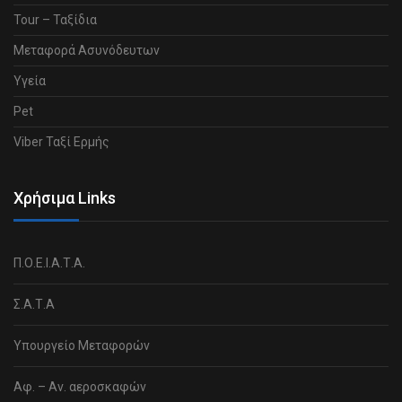
Tour – Ταξίδια
Μεταφορά Ασυνόδευτων
Υγεία
Pet
Viber Ταξί Ερμής
Χρήσιμα Links
Π.Ο.Ε.Ι.Α.Τ.Α.
Σ.Α.Τ.Α
Υπουργείο Μεταφορών
Αφ. – Αν. αεροσκαφών