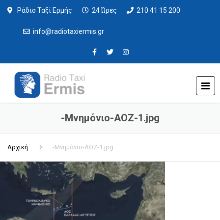
Ράδιο Ταξί Ερμής
24 Ώρες
210 41 15 200
info@radiotaxiermis.gr
-Μνημόνιο-ΑΟΖ-1.jpg
Αρχική
-Μνημόνιο-ΑΟΖ-1.jpg