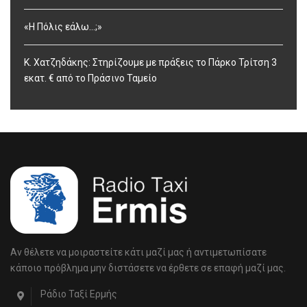
«Η Πόλις εάλω…;»
Κ. Χατζηδάκης: Στηρίζουμε με πράξεις το Πάρκο Τρίτση 3
εκατ. € από το Πράσινο Ταμείο
Αν θέλετε να μοιραστείτε κάτι μαζί μας ή αντιμετωπίσατε
κάποιο πρόβλημα μην διστάσετε να έρθετε σε επαφή μαζί μας.
Ράδιο Ταξί Ερμής