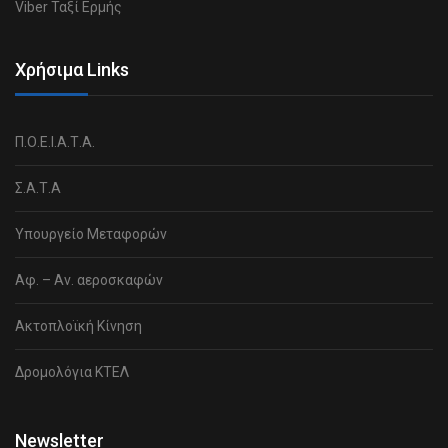
Viber Ταξί Ερμής
Χρήσιμα Links
Π.Ο.Ε.Ι.Α.Τ.Α.
Σ.Α.Τ.Α
Υπουργείο Μεταφορών
Αφ. – Αν. αεροσκαφών
Ακτοπλοϊκή Κίνηση
Δρομολόγια ΚΤΕΛ
Newsletter