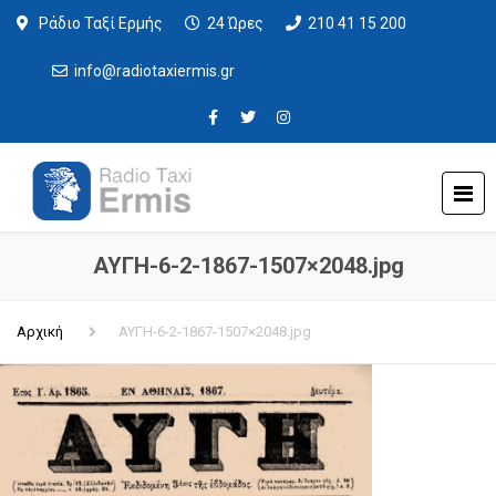
Ράδιο Ταξί Ερμής
24 Ώρες
210 41 15 200
info@radiotaxiermis.gr
ΑΥΓΗ-6-2-1867-1507×2048.jpg
Αρχική
ΑΥΓΗ-6-2-1867-1507×2048.jpg