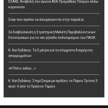
ΕΣΑΚΕ: Αναβολή του αγώνα ΑΕΚ-Προμηθέας Πατρών ελέω
κορονοϊού
Σνακ που πρέπει να αποφεύγονται στην παραλία
Σε διαβούλευση η Στρατηγική Μελέτη Περιβαλλοντικών
Επιπτώσεων για το νέο γήπεδο ποδοσφαίρου του ΠΑΟΚ
Κ. Χατζηδάκης: Τα 5 μέτρα για τη σύγχρονη διαχείριση
απορριμμάτων
«Η Πόλις εάλω…;»
Κ. Χατζηδάκης: Στηρίζουμε με πράξεις το Πάρκο Τρίτση 3
εκατ. € από το Πράσινο Ταμείο