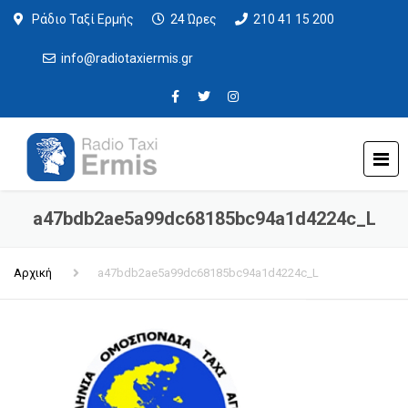
Ράδιο Ταξί Ερμής
24 Ώρες
210 41 15 200
info@radiotaxiermis.gr
a47bdb2ae5a99dc68185bc94a1d4224c_L
Αρχική
a47bdb2ae5a99dc68185bc94a1d4224c_L