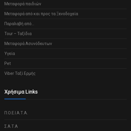
Μεταφορά παιδιών
Μεταφορά από και προς τα Ξενοδοχεία
Παραλαβή από…
Tour – Ταξίδια
Μεταφορά Ασυνόδευτων
Υγεία
Pet
Viber Ταξί Ερμής
Χρήσιμα Links
Π.Ο.Ε.Ι.Α.Τ.Α.
Σ.Α.Τ.Α