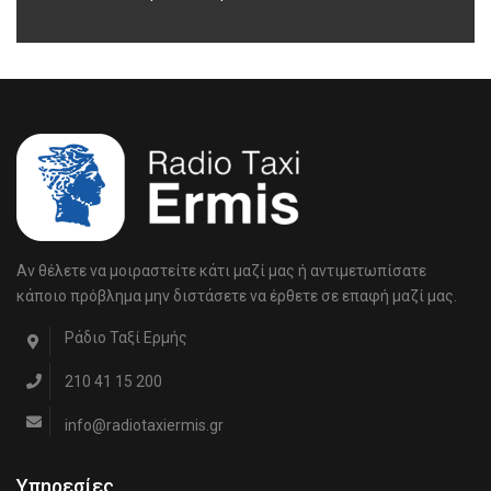
Αν θέλετε να μοιραστείτε κάτι μαζί μας ή αντιμετωπίσατε
κάποιο πρόβλημα μην διστάσετε να έρθετε σε επαφή μαζί μας.
Ράδιο Ταξί Ερμής
210 41 15 200
info@radiotaxiermis.gr
Υπηρεσίες