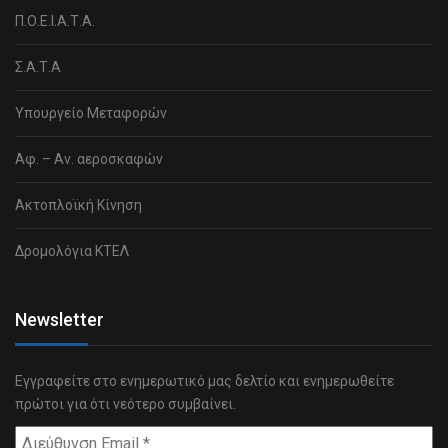
Π.Ο.Ε.Ι.Α.Τ.Α.
Σ.Α.Τ.Α
Υπουργείο Μεταφορών
Αφ. – Αν. αεροσκαφών
Ακτοπλοϊκή Κίνηση
Δρομολόγια ΚΤΕΛ
Newsletter
Εγγραφείτε στο ενημερωτικό μας δελτίο και ενημερωθείτε
πρώτοι για ότι νεότερο συμβαίνει.