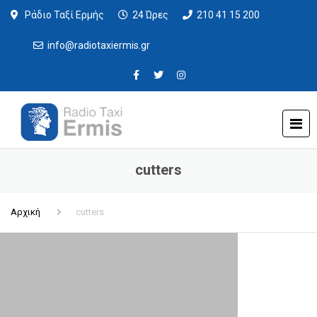
Ράδιο Ταξί Ερμής
24 Ώρες
210 41 15 200
info@radiotaxiermis.gr
cutters
Αρχική
cutters