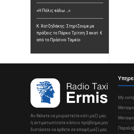
«Η Πόλις εάλω…;»
Κ. Χατζηδάκης: Στηρίζουμε με
πράξεις το Πάρκο Τρίτση 3 εκατ. €
από το Πράσινο Ταμείο
Υπηρε
My comp
Μεταφο
Αν θέλετε να μοιραστείτε κάτι μαζί μας
Μεταφορ
ή αντιμετωπίσατε κάποιο πρόβλημα μην
Παραλα
διστάσετε να έρθετε σε επαφή μαζί μας.