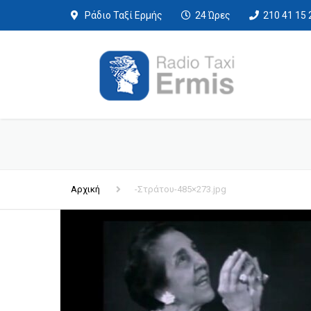
Ράδιο Ταξί Ερμής
24 Ώρες
210 41 15 
Αρχική
-Στράτου-485×273.jpg