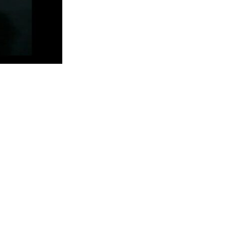
Μεταφορά Ασυνόδευτων
Σ
Υγεία
Pet
Viber Ταξί Ερμής