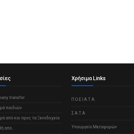
σίες
Χρήσιμα Links
any transfer
Π.Ο.Ε.Ι.Α.Τ.Α.
ρά παιδιών
Σ.Α.Τ.Α
ά από και προς τα Ξενοδοχεία
Υπουργείο Μεταφορών
βή από…