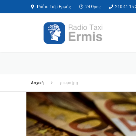
Ράδιο Ταξί Ερμής
24 Ώρες
210 41 15 
Αρχική
-ρευμα.jpg