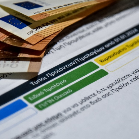
Μεταφορά Ασυνόδευτων
Σ
Υγεία
Pet
Viber Ταξί Ερμής