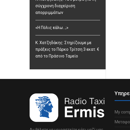
σύγχρονη διαχείριση
απορριμμάτων
«Η Πόλις εάλω…;»
Κ. Χατζηδάκης: Στηρίζουμε με
πράξεις το Πάρκο Τρίτση 3 εκατ. €
από το Πράσινο Ταμείο
Υπηρε
My comp
Μεταφο
Αν θέλετε να μοιραστείτε κάτι μαζί μας