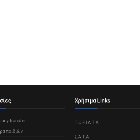
σίες
Χρήσιμα Links
any transfer
Π.Ο.Ε.Ι.Α.Τ.Α.
ρά παιδιών
Σ.Α.Τ.Α